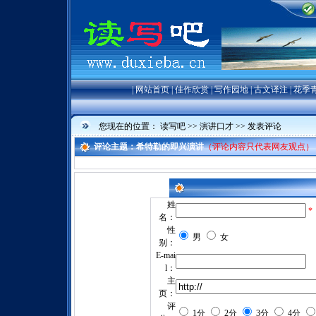
|
网站首页
|
佳作欣赏
|
写作园地
|
古文译注
|
花季
您现在的位置：
读写吧
>>
演讲口才
>> 发表评论
评论主题：希特勒的即兴演讲
（评论内容只代表网友观点）
姓
*
名：
性
男
女
别：
E-mai
l：
主
页：
评
1分
2分
3分
4分