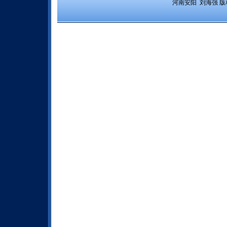
 河南安阳  刘海强 
版