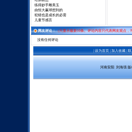
培训联想
练得妙手雕美玉
由恒大赢球想到的
犯错也是成长的必需
儿童节感言
网友评论：
（只显示最新10条。评论内容只代表网友观点，
没有任何评论
|
设为首页
|
加入收藏
|
联
 河南安阳  刘海强 
版