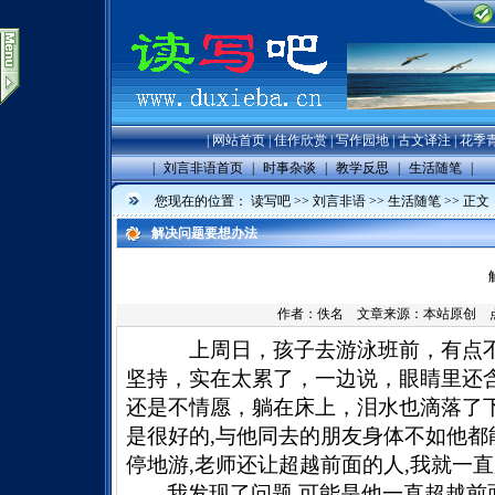
|
网站首页
|
佳作欣赏
|
写作园地
|
古文译注
|
花季
|
刘言非语首页
|
时事杂谈
|
教学反思
|
生活随笔
|
您现在的位置：
读写吧
>>
刘言非语
>>
生活随笔
>> 正文
解决问题要想办法
作者：佚名 文章来源：本站原创 点击数
上周日，孩子去游泳班前，有点
坚持，实在太累了，一边说，眼睛里还
还是不情愿，躺在床上，泪水也滴落了
是很好的
,
与他同去的朋友身体不如他都
停地游
,
老师还让超越前面的人
,
我就一直
我发现了问题
,
可能是他一直超越前