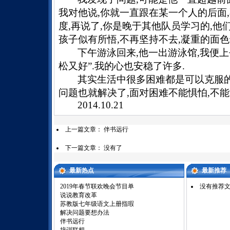
我对他说
,
你就一直跟在某一个人的后面
,
度
,
再说了
,
你是晚于其他队员学习的
,
他
孩子似有所悟
,
不再坚持不去
,
凝重的面色
下午游泳回来
,
他一出游泳馆
,
我便上
松又好
”.
我的心也安稳了许多
.
其实生活中很多困难都是可以克服
问题也就解决了
,
面对困难不能惧怕
,
不能
2014.10.21
上一篇文章：
伴书远行
下一篇文章： 没有了
最新热点
最新推荐
2019年春节联欢晚会节目单
没有推荐
说说教育改革
苏教版七年级语文上册指瑕
解决问题要想办法
伴书远行